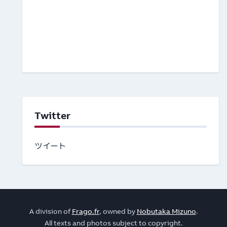
Twitter
ツイート
A division of
Frago.fr
, owned by
Nobutaka Mizuno
.
All texts and photos subject to copyright.