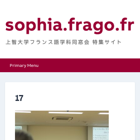
Skip
to
content
上智大学フランス語学
特集サイト
Primary Menu
科同窓会
17