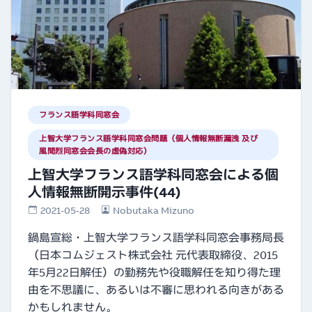
フランス語学科同窓会
上智大学フランス語学科同窓会問題（個人情報無断漏洩 及び
風間烈同窓会会長の虚偽対応）
上智大学フランス語学科同窓会による個
人情報無断開示事件(44)
2021-05-28
Nobutaka Mizuno
鍋島宣総・上智大学フランス語学科同窓会事務局長
（日本コムジェスト株式会社 元代表取締役、2015
年5月22日解任）の勤務先や役職解任を知り得た理
由を不思議に、あるいは不審に思われる向きがある
かもしれません。