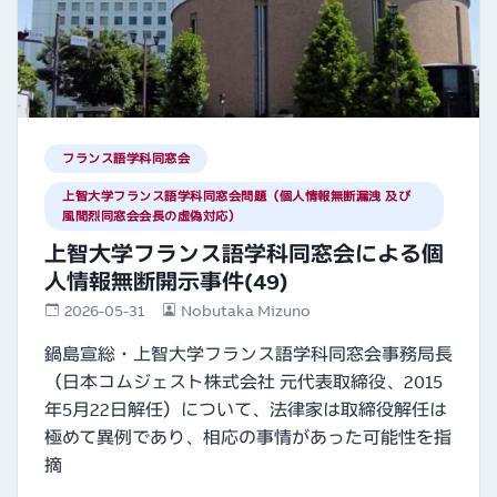
フランス語学科同窓会
上智大学フランス語学科同窓会問題（個人情報無断漏洩 及び
風間烈同窓会会長の虚偽対応）
上智大学フランス語学科同窓会による個
人情報無断開示事件(49)
2026-05-31
Nobutaka Mizuno
鍋島宣総・上智大学フランス語学科同窓会事務局長
（日本コムジェスト株式会社 元代表取締役、2015
年5月22日解任）について、法律家は取締役解任は
極めて異例であり、相応の事情があった可能性を指
摘