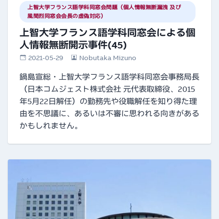
上智大学フランス語学科同窓会問題（個人情報無断漏洩 及び
風間烈同窓会会長の虚偽対応）
上智大学フランス語学科同窓会による個
人情報無断開示事件(45)
2021-05-29
Nobutaka Mizuno
鍋島宣総・上智大学フランス語学科同窓会事務局長
（日本コムジェスト株式会社 元代表取締役、2015
年5月22日解任）の勤務先や役職解任を知り得た理
由を不思議に、あるいは不審に思われる向きがある
かもしれません。