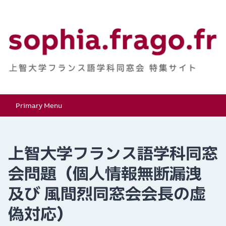
Skip
to
content
上智大学フランス語学
特集サイト
Primary Menu
科同窓会
上智大学フランス語学科同窓
会問題（個人情報無断漏洩
及び 風間烈同窓会会長の虚
偽対応）