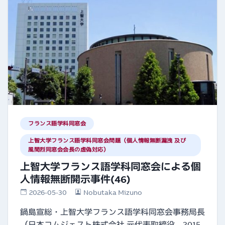
フランス語学科同窓会
上智大学フランス語学科同窓会問題（個人情報無断漏洩 及び
風間烈同窓会会長の虚偽対応）
上智大学フランス語学科同窓会による個
人情報無断開示事件(46)
2026-05-30
Nobutaka Mizuno
鍋島宣総・上智大学フランス語学科同窓会事務局長
（日本コムジェスト株式会社 元代表取締役、2015