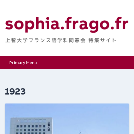
Skip
to
content
上智大学フランス語学
特集サイト
Primary Menu
科同窓会
1923