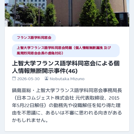
フランス語学科同窓会
上智大学フランス語学科同窓会問題（個人情報無断漏洩 及び
風間烈同窓会会長の虚偽対応）
上智大学フランス語学科同窓会による個
人情報無断開示事件(46)
2026-05-30
Nobutaka Mizuno
鍋島宣総・上智大学フランス語学科同窓会事務局長
（日本コムジェスト株式会社 元代表取締役、2015
年5月22日解任）の勤務先や役職解任を知り得た理
由を不思議に、あるいは不審に思われる向きがある
かもしれません。