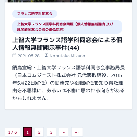
フランス語学科同窓会
上智大学フランス語学科同窓会問題（個人情報無断漏洩 及び
風間烈同窓会会長の虚偽対応）
上智大学フランス語学科同窓会による個
人情報無断開示事件(44)
2021-05-28
Nobutaka Mizuno
鍋島宣総・上智大学フランス語学科同窓会事務局長
（日本コムジェスト株式会社 元代表取締役、2015
年5月22日解任）の勤務先や役職解任を知り得た理
由を不思議に、あるいは不審に思われる向きがある
かもしれません。
1 / 6
1
2
3
»
»»