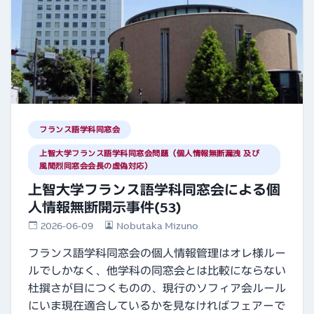
フランス語学科同窓会
上智大学フランス語学科同窓会問題（個人情報無断漏洩 及び
風間烈同窓会会長の虚偽対応）
上智大学フランス語学科同窓会による個
人情報無断開示事件(53)
2026-06-09
Nobutaka Mizuno
フランス語学科同窓会の個人情報管理はオレ様ルー
ルでしかなく、他学科の同窓会とは比較にならない
杜撰さが目につくものの、現行のソフィア会ルール
にいま現在適合しているかを見なければフェアーで