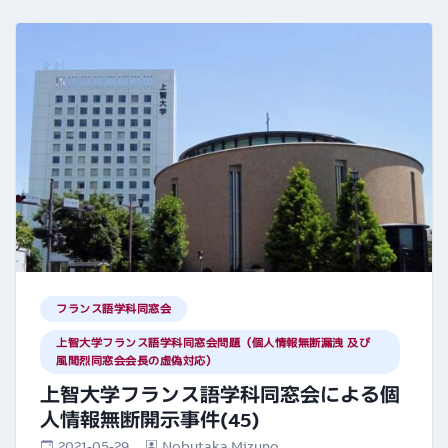
フランス語学科同窓会
上智大学フランス語学科同窓会問題（個人情報無断漏洩 及び
風間烈同窓会会長の虚偽対応）
上智大学フランス語学科同窓会による個
人情報無断開示事件(45)
2021-05-29
Nobutaka Mizuno