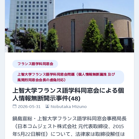
フランス語学科同窓会
上智大学フランス語学科同窓会問題（個人情報無断漏洩 及び
風間烈同窓会会長の虚偽対応）
上智大学フランス語学科同窓会による個
人情報無断開示事件(48)
2026-05-31
Nobutaka Mizuno
鍋島宣総・上智大学フランス語学科同窓会事務局長
（日本コムジェスト株式会社 元代表取締役、2015
年5月22日解任）について、法律家は取締役解任は