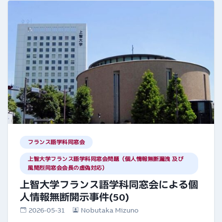
フランス語学科同窓会
上智大学フランス語学科同窓会問題（個人情報無断漏洩 及び
風間烈同窓会会長の虚偽対応）
上智大学フランス語学科同窓会による個
人情報無断開示事件(50)
2026-05-31
Nobutaka Mizuno