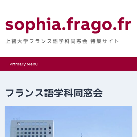
Skip
to
content
上智大学フランス語学
特集サイト
Primary Menu
科同窓会
フランス語学科同窓会