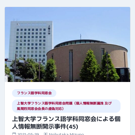
フランス語学科同窓会
上智大学フランス語学科同窓会問題（個人情報無断漏洩 及び
風間烈同窓会会長の虚偽対応）
上智大学フランス語学科同窓会による個
人情報無断開示事件(45)
2021-05-29
Nobutaka Mizuno