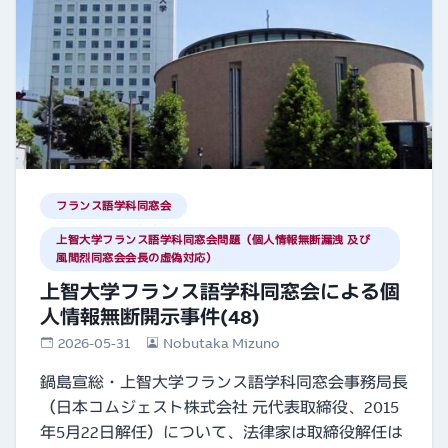
フランス語学科同窓会
上智大学フランス語学科同窓会問題（個人情報無断漏洩 及び
風間烈同窓会会長の虚偽対応）
上智大学フランス語学科同窓会による個
人情報無断開示事件(48)
2026-05-31
Nobutaka Mizuno
鍋島宣総・上智大学フランス語学科同窓会事務局長
（日本コムジェスト株式会社 元代表取締役、2015
年5月22日解任）について、法律家は取締役解任は