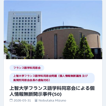
フランス語学科同窓会
上智大学フランス語学科同窓会問題（個人情報無断漏洩 及び
風間烈同窓会会長の虚偽対応）
上智大学フランス語学科同窓会による個
人情報無断開示事件(50)
2026-05-31
Nobutaka Mizuno