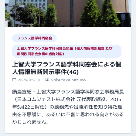
フランス語学科同窓会
上智大学フランス語学科同窓会問題（個人情報無断漏洩 及び
風間烈同窓会会長の虚偽対応）
上智大学フランス語学科同窓会による個
人情報無断開示事件(46)
2026-05-30
Nobutaka Mizuno
鍋島宣総・上智大学フランス語学科同窓会事務局長
（日本コムジェスト株式会社 元代表取締役、2015
年5月22日解任）の勤務先や役職解任を知り得た理
由を不思議に、あるいは不審に思われる向きがある
かもしれません。