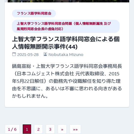
フランス語学科同窓会
上智大学フランス語学科同窓会問題（個人情報無断漏洩 及び
風間烈同窓会会長の虚偽対応）
上智大学フランス語学科同窓会による個
人情報無断開示事件(44)
2021-05-28
Nobutaka Mizuno
鍋島宣総・上智大学フランス語学科同窓会事務局長
（日本コムジェスト株式会社 元代表取締役、2015
年5月22日解任）の勤務先や役職解任を知り得た理
由を不思議に、あるいは不審に思われる向きがある
かもしれません。
1 / 6
1
2
3
»
»»