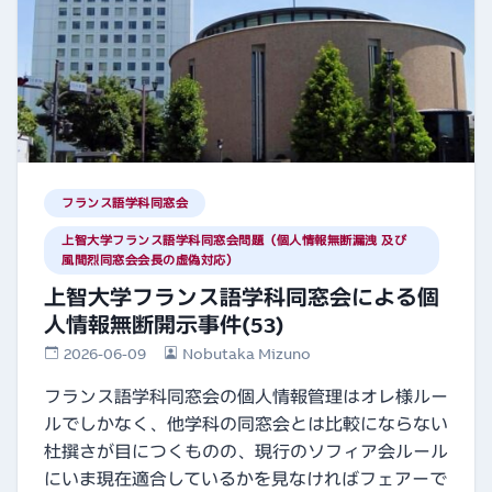
フランス語学科同窓会
上智大学フランス語学科同窓会問題（個人情報無断漏洩 及び
風間烈同窓会会長の虚偽対応）
上智大学フランス語学科同窓会による個
人情報無断開示事件(53)
2026-06-09
Nobutaka Mizuno
フランス語学科同窓会の個人情報管理はオレ様ルー
ルでしかなく、他学科の同窓会とは比較にならない
杜撰さが目につくものの、現行のソフィア会ルール
にいま現在適合しているかを見なければフェアーで