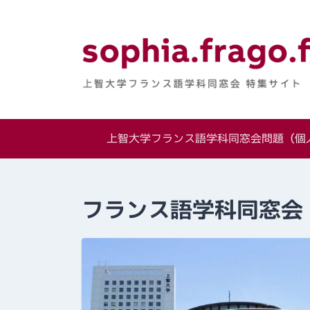
Skip
to
content
上智大学フランス
特集サイト
上智大学フランス語学科同窓会問題（個人
フランス語学科同窓会