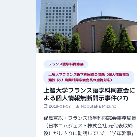
フランス語学科同窓会
上智大学フランス語学科同窓会問題（個人情報無断
漏洩 及び 風間烈同窓会会長の虚偽対応）
上智大学フランス語学科同窓会に
よる個人情報無断開示事件(27)
2018-01-07
Nobutaka Mizuno
鍋島宣総・フランス語学科同窓会事務局長
（日本コムジェスト株式会社 元代表取締
役）がしきりに勧誘していた「学年幹事」