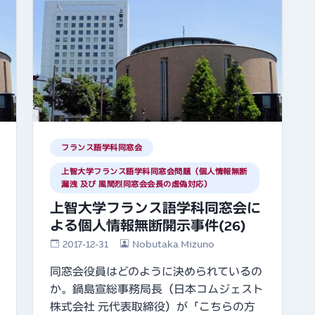
フランス語学科同窓会
上智大学フランス語学科同窓会問題（個人情報無断
漏洩 及び 風間烈同窓会会長の虚偽対応）
上智大学フランス語学科同窓会に
よる個人情報無断開示事件(26)
2017-12-31
Nobutaka Mizuno
同窓会役員はどのように決められているの
か。鍋島宣総事務局長（日本コムジェスト
株式会社 元代表取締役）が「こちらの方