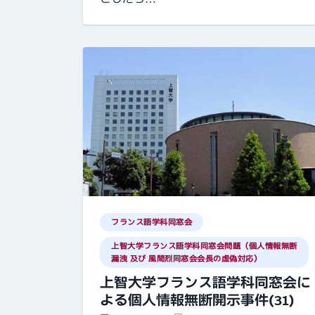
フランス語学科同窓会
上智大学フランス語学科同窓会問題（個人情報無断
漏洩 及び 風間烈同窓会会長の虚偽対応）
上智大学フランス語学科同窓会に
よる個人情報無断開示事件(31)