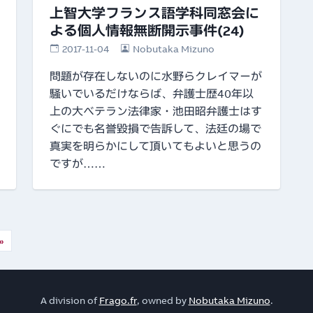
上智大学フランス語学科同窓会に
よる個人情報無断開示事件(24)
2017-11-04
Nobutaka Mizuno
問題が存在しないのに水野らクレイマーが
騒いでいるだけならば、弁護士歴40年以
上の大ベテラン法律家・池田昭弁護士はす
ぐにでも名誉毀損で告訴して、法廷の場で
真実を明らかにして頂いてもよいと思うの
ですが……
»
A division of
Frago.fr
, owned by
Nobutaka Mizuno
.