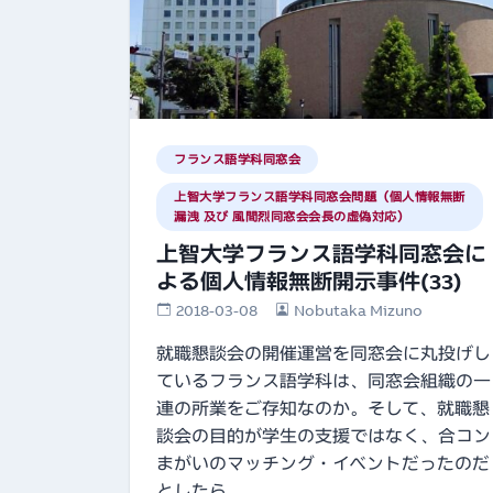
フランス語学科同窓会
上智大学フランス語学科同窓会問題（個人情報無断
漏洩 及び 風間烈同窓会会長の虚偽対応）
上智大学フランス語学科同窓会に
よる個人情報無断開示事件(33)
2018-03-08
Nobutaka Mizuno
就職懇談会の開催運営を同窓会に丸投げし
ているフランス語学科は、同窓会組織の一
連の所業をご存知なのか。そして、就職懇
談会の目的が学生の支援ではなく、合コン
まがいのマッチング・イベントだったのだ
としたら…