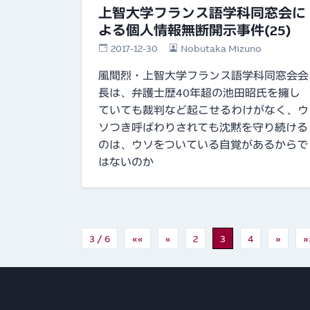
上智大学フランス語学科同窓会に
よる個人情報無断開示事件(25)
2017-12-30
Nobutaka Mizuno
風間烈・上智大学フランス語学科同窓会会
長は、弁護士歴40年超の池田昭氏を擁し
ていても裁判など起こせるわけがなく、ウ
ソつき呼ばわりされても沈黙を守り続ける
のは、ウソをついている自覚があるからで
はないのか
3 / 6
««
«
2
3
4
»
»