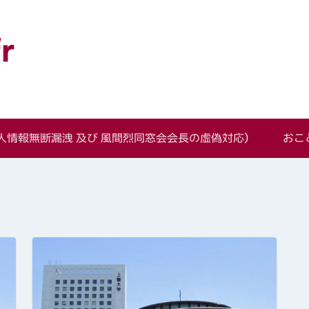
語学科同窓会
情報無断漏洩 及び 風間烈同窓会会長の虚偽対応）
おこ