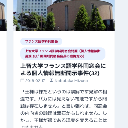
フランス語学科同窓会
上智大学フランス語学科同窓会問題（個人情報無断
漏洩 及び 風間烈同窓会会長の虚偽対応）
上智大学フランス語学科同窓会に
よる個人情報無断開示事件(32)
2018-02-17
Nobutaka Mizuno
「王様は裸だというのは誤解です見解の相
違です。バカには見えない布地ですから問
題は存在しません」と言い張れば、同窓会
の内向きの論理は盤石かもしれません。し
かし、王様が裸である現実を変えることは
できません