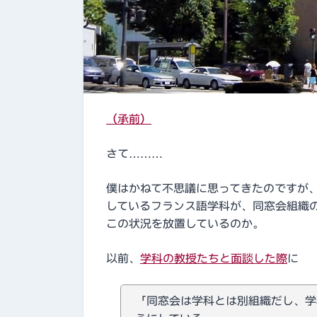
（承前）
さて………
僕はかねて不思議に思ってきたのですが
しているフランス語学科が、同窓会組織
この状況を放置しているのか。
以前、
学科の教授たちと面談した際
に
「同窓会は学科とは別組織だし、学