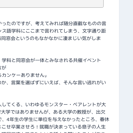
かったのですが、考えてみれば随分直截なものの言
ンス語学科にここまで言われてしまう、文字通り距
科同窓会というのもなかなかに凄まじい気がしま
、学科と同窓会が一体とみなされる共催イベント
方が
らカンケーありません」
のか、言葉を選ばずにいえば、そんな言い逃れがい
入してくる、いわゆるモンスター・ペアレントが大
智大学ではありませんが、ある大学の教授が、出欠
で、4年生の学生に単位を与えなかったところ、春休
よこせ卒業させろ！就職が決まっている息子の人生