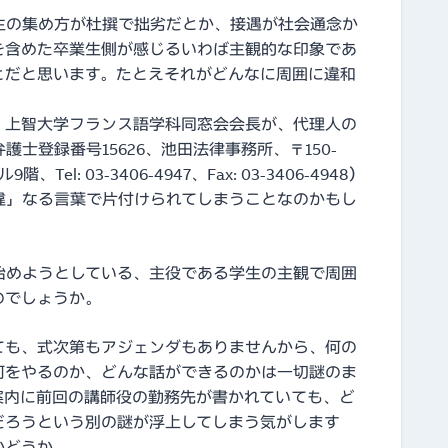
生の集め方が杜撰で拙劣だとか、接遇が社会通念か
を含めた卒業生側が感じるいわば主観的な印象であ
とだと思います。たとえそれがどんなに周囲に違和
・上智大学フランス語学科同窓会会長が、代理人の
士登録番号15626、池田法律事務所、〒150-
Tel: 03-3406-4947、Fax: 03-3406-4948）
違」なる言葉で片付けられてしまうことなのかもし
始めようとしている、主役である学生の主観で周囲
のでしょうか。
ても、式次第もアジェンダもありませんから、何の
何をやるのか、どんな話ができるのかは一切謎のま
案内に前回の講師役の勤務先が書かれていても、ど
だろうという別の謎が浮上してしまう気がします
かどうか。