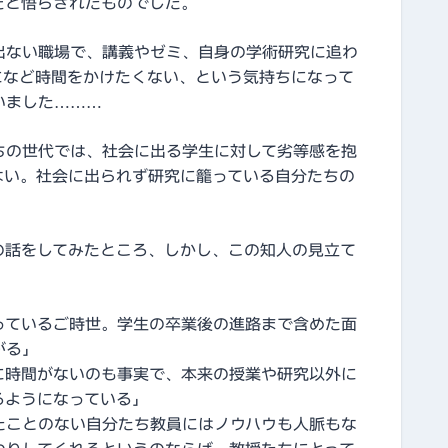
だと悟らされたものでした。
出ない職場で、講義やゼミ、自身の学術研究に追わ
になど時間をかけたくない、という気持ちになって
いました………
ちの世代では、社会に出る学生に対して劣等感を抱
ない。社会に出られず研究に籠っている自分たちの
の話をしてみたところ、しかし、この知人の見立て
っているご時世。学生の卒業後の進路まで含めた面
がる」
に時間がないのも事実で、本来の授業や研究以外に
るようになっている」
たことのない自分たち教員にはノウハウも人脈もな