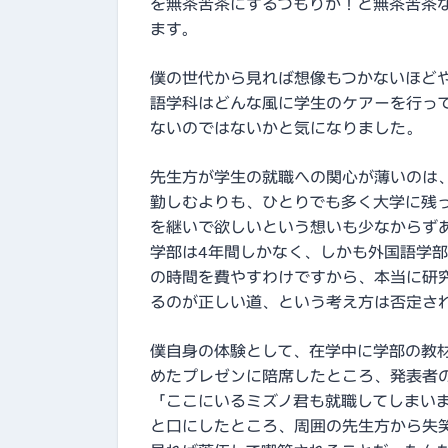
を無茶苦茶にするつもりか！と無茶苦茶
ます。
僕の世代から見れば想像もつかないほど
語学科はどんな風に学生のケアーを行っ
ないのではないかと気になりました。
先生方が学生の就職への関心が薄いのは
勤しむよりも、ひとりでも多く大学に残
を継いで欲しいという想いも少なからず
学部は4年間しかなく、しかも外国語学
の時間を費やすわけですから、本当に研
るのが正しい道、という考え方は否定さ
僕自身の体験として、在学中に学部の教
めたプレゼンに陪席したところ、発表者
「ここにいるミズノ君も就職してしまい
と口にしたところ、周囲の先生方から失