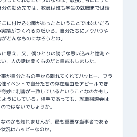
わりしてくれるというのならば、教授たちにとって
自分の勤め先では、教員は誰も学生の就職まで世話
そこに付け込む隙があったということではないだろ
の実績がつくれるのだから。自分たちにノウハウや
容がどんなものになろうとね」
うに思え、又、僕ひとりの勝手な思い込みと憶測で
ない、人の話は聞くものだと自戒もしました。
介事が自分たちの手から離れてくれてハッピー、フラ
共催イベントで自分たちの存在理由をアピールでき
で奇妙に利害が一致しているということなのかもし
くようにしている」相手であっても、就職懇談会は
うのではないでしょうか。
しなのかも知れませんが、最も重要な当事者である
の状況はハッピーなのか。