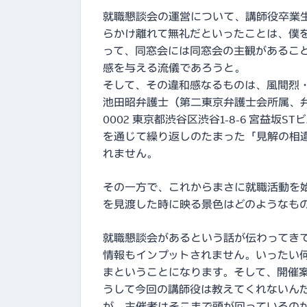
就職懇談会の運営について、講師役卒業
らかけ離れて無礼だといったことは、僕
って、同窓会には同窓会の主観があるこ
感を与える流儀であろうと。
そして、その違和感なるものは、風間烈
池田昭弁護士（第二東京弁護士会所属、弁護
0002 東京都渋谷区渋谷1-8-6 宮益坂STビル9階、
を通じて繰り返しのたまった「見解の相
れません
。
その一方で、これからまさに就職活動を
を見渡した時に映る景色はどのようなも
就職懇談会があるという話が伝わってき
情報もインプットされません。いったい
まということになります。そして、開催
うして今回の講師役は教えてくれないん
が、主催者はそこまで頭が回っているの