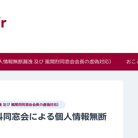
語学科同窓会
情報無断漏洩 及び 風間烈同窓会会長の虚偽対応）
おこ
 及び 風間烈同窓会会長の虚偽対応）
科同窓会による個人情報無断