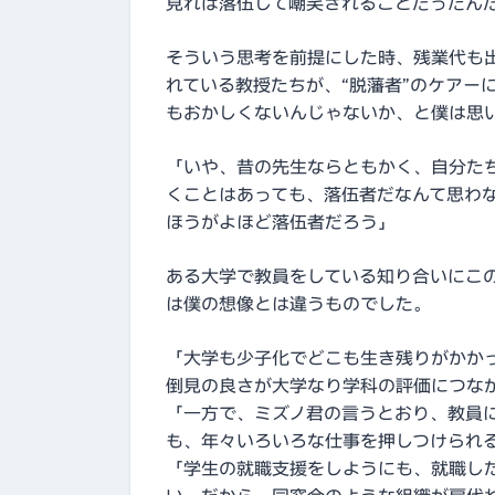
見れば落伍して嘲笑されることだったん
そういう思考を前提にした時、残業代も
れている教授たちが、“脱藩者”のケアー
もおかしくないんじゃないか、と僕は思
「いや、昔の先生ならともかく、自分た
くことはあっても、落伍者だなんて思わ
ほうがよほど落伍者だろう」
ある大学で教員をしている知り合いにこ
は僕の想像とは違うものでした。
「大学も少子化でどこも生き残りがかか
倒見の良さが大学なり学科の評価につな
「一方で、ミズノ君の言うとおり、教員
も、年々いろいろな仕事を押しつけられ
「学生の就職支援をしようにも、就職し