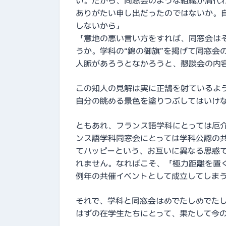
い。だから、同窓会のような組織が肩代
ありがたい申し出だったのではないか。
しないから」
「意地の悪い言い方をすれば、同窓会は
うか。学科の“錦の御旗”を掲げて同窓会
人脈があろうとなかろうと、懇談会の内
この知人の見解は実に正鵠を射ているよ
自分の眺める景色を塗りつぶしてはいけ
ともあれ、フランス語学科にとっては厄
ンス語学科同窓会にとっては学科公認の
てハッピーという、お互いに異なる思惑
れません。なればこそ、「極力距離を置
例年の共催イベントとして成立してしま
それで、学科と同窓会はめでたしめでた
はずの在学生たちにとって、果たして今