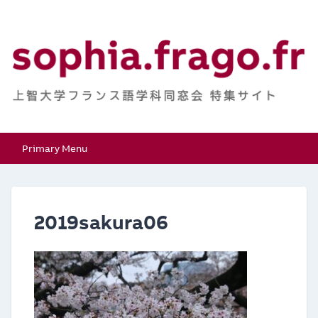
Skip
to
content
上智大学フランス語学
特集サイト
Primary Menu
科同窓会
2019sakura06