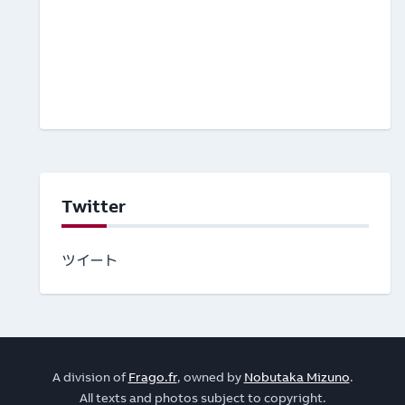
Twitter
ツイート
A division of
Frago.fr
, owned by
Nobutaka Mizuno
.
All texts and photos subject to copyright.