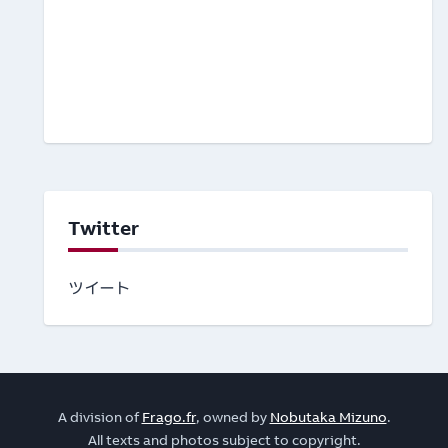
Twitter
ツイート
A division of
Frago.fr
, owned by
Nobutaka Mizuno
.
All texts and photos subject to copyright.