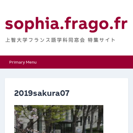
Skip
to
content
上智大学フランス語学
特集サイト
Primary Menu
科同窓会
2019sakura07