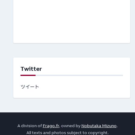
Twitter
ツイート
A division of
Frago.fr
, owned by
Nobutaka Mizuno
.
All texts and photos subject to copyright.