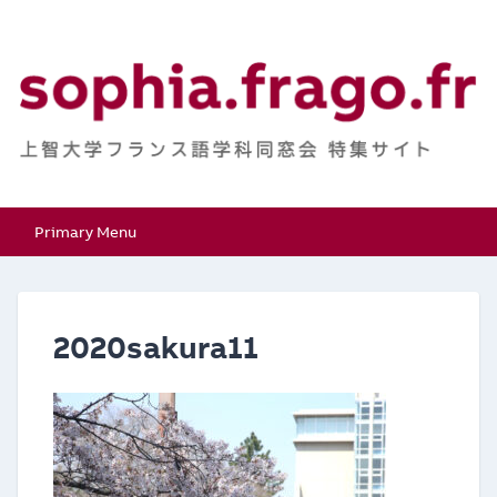
Skip
to
content
上智大学フランス語学
特集サイト
Primary Menu
科同窓会
2020sakura11