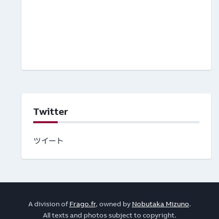
Twitter
ツイート
A division of
Frago.fr
, owned by
Nobutaka Mizuno
.
All texts and photos subject to copyright.