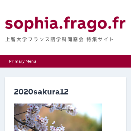
Skip
to
content
上智大学フランス語学
特集サイト
Primary Menu
科同窓会
2020sakura12