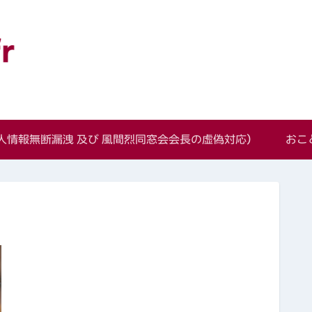
語学科同窓会
情報無断漏洩 及び 風間烈同窓会会長の虚偽対応）
おこ