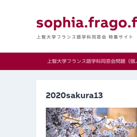
Skip
to
content
上智大学フランス
特集サイト
上智大学フランス語学科同窓会問題（個人
2020sakura13