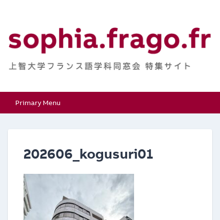
Skip
to
content
上智大学フランス語学
特集サイト
Primary Menu
科同窓会
202606_kogusuri01