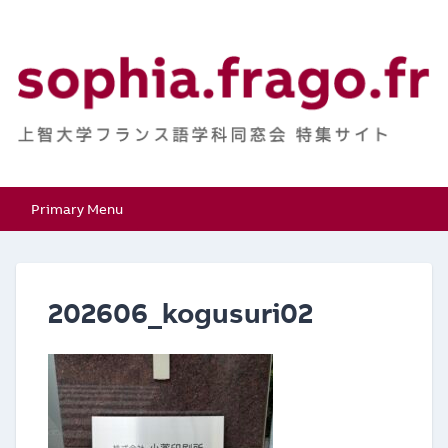
Skip
to
content
上智大学フランス語学
特集サイト
Primary Menu
科同窓会
202606_kogusuri02