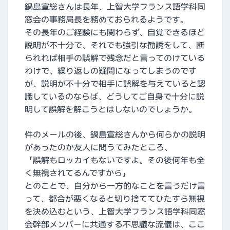
鍋島宣総さんは長年、上智大学フランス語学科同
窓会の事務局長を務めておられるようです。
その長年のご経験にも関わらず、自覚できるほど
説明が不十分で、それでも強引な勧誘をして、断
られれば相手の誤解で残念だと言ってのけている
わけで、繰り返しの疑問になってしまうのです
が、説明が不十分で相手に誤解を与えていると認
識しているのならば、どうしてご自身で十分に説
明して誤解を解こうとはしないのでしょうか。
件のメールの後、鍋島宣総さんから何らかの説明
があったのか友人に問うてみたところ、
「誤解もロッカイもないですよ。その後何年も全
く無視されてるんですから」
とのことで、自分から一方的なことを言うだけ言
って、都合が悪くなると切り捨ててひたすら無視
を決め込むという、上智大学フランス語学科同窓
会幹部メンバーに共通する不思議な流儀は、ここ