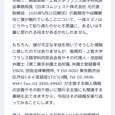
本稿で、鍋島宣総・上智大学フランス語学科同窓
会事務局長（日本コムジェスト株式会社 元代表
取締役、2015年5月22日解任）の勤務先や役職解
任に僕が触れていることについて、一体ミズノは
どうやって知り得たのかと不思議に、あるいは不
審に思われる向きがあるかもしれません。
もちろん、僕が不正な手段を用いてそうした情報
に接したのではありませんが、風間烈・上智大学
フランス語学科同窓会会長やその代理人・池田昭
弁護士（第二東京弁護士会所属, 弁護士登録番号
15626, 池田法律事務所, 〒150-0002 東京都渋谷
区渋谷1-8-6 宮益坂STビル9階, Tel: 03-3406-
4947, Fax: 03-3406-4948）が主張する個人情報
の定義やその取り扱いに関わる主張にも関連する
事柄も出てきますから、今回はその経緯を振り返
ってみることにします。