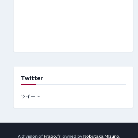
Twitter
ツイート
A division of
Frago.fr
, owned by
Nobutaka Mizuno
.