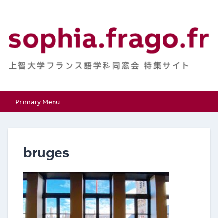
Skip
to
content
上智大学フランス語学
特集サイト
Primary Menu
科同窓会
bruges