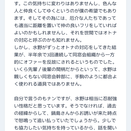
す。この気持ちに変わりはありませんし、色んな
人と仲良くしてゆくというのが僕の希望でもあり
ます。そしてその為には、厄介な人たちであって
も適当に距離を置いて仲の良いフリをしていれば
よいのかもしれませんし、それを世間ではオトナ
の対応と呼ぶのかも知れません。
しかし、水野がずっとオトナの対応をしてきた結
果が、半年余で3回連続して同窓会組織から一方
的にオファーを反故にされるというものでした。
いくら先輩／後輩の間柄だからといって、水野は
親しくもない同窓会幹部に、手駒のように都合よ
く使われる道具ではありません。
自分で言うのもナンですが、水野は相当に忍耐強
い性格だと思っています。そうでなければ、過去
の経緯からして、鍋島さんからお誘いが来た時点
で怒鳴って追い払っていたでしょうから。少しで
も協力したい気持ちを持っているから、話を聞い