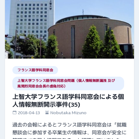
フランス語学科同窓会
上智大学フランス語学科同窓会問題（個人情報無断漏洩 及び
風間烈同窓会会長の虚偽対応）
上智大学フランス語学科同窓会による個
人情報無断開示事件(35)
2018-04-13
Nobutaka Mizuno
過去の会報によるとフランス語学科同窓会は「就職
懇談会に参加する卒業生の情報は、同窓会が安全に