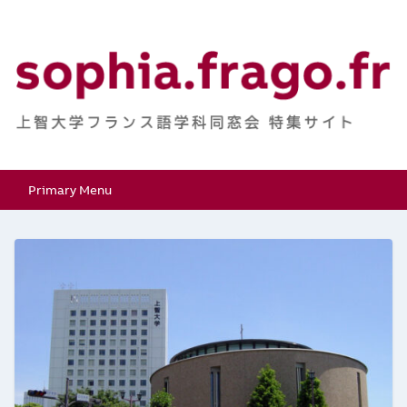
Skip
to
content
上智大学フランス語学
特集サイト
Primary Menu
科同窓会