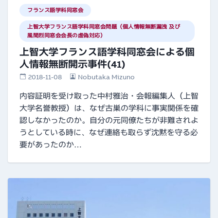
フランス語学科同窓会
上智大学フランス語学科同窓会問題（個人情報無断漏洩 及び
風間烈同窓会会長の虚偽対応）
上智大学フランス語学科同窓会による個
人情報無断開示事件(41)
2018-11-08
Nobutaka Mizuno
内容証明を受け取った中村雅治・会報編集人（上智
大学名誉教授）は、なぜ古巣の学科に事実関係を確
認しなかったのか。自分の元同僚たちが非難されよ
うとしている時に、なぜ連絡も取らず沈黙を守る必
要があったのか…