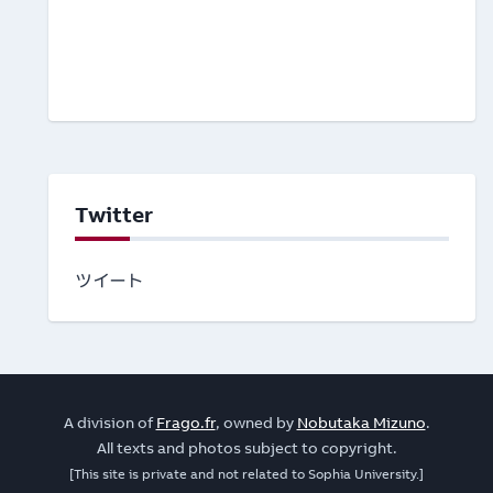
Twitter
ツイート
A division of
Frago.fr
, owned by
Nobutaka Mizuno
.
All texts and photos subject to copyright.
[This site is private and not related to Sophia University.]