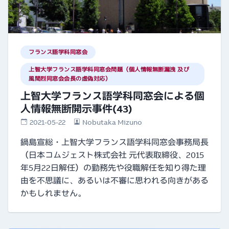
フランス語学科同窓会
上智大学フランス語学科同窓会問題（個人情報無断漏洩 及び
風間烈同窓会会長の虚偽対応）
上智大学フランス語学科同窓会による個
人情報無断開示事件(43)
2021-05-22
Nobutaka Mizuno
鍋島宣総・上智大学フランス語学科同窓会事務局長
（日本コムジェスト株式会社 元代表取締役、2015
年5月22日解任）の勤務先や役職解任を知り得た理
由を不思議に、あるいは不審に思われる向きがある
かもしれません。