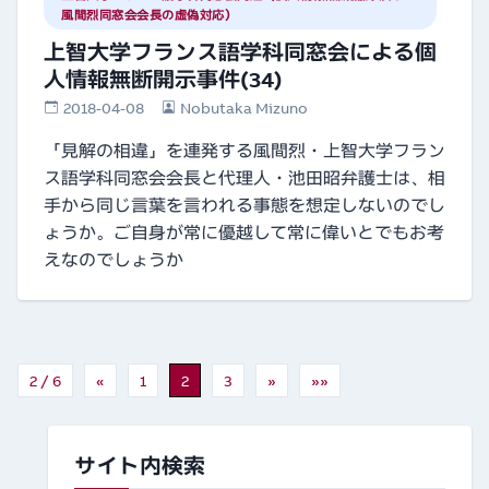
風間烈同窓会会長の虚偽対応）
上智大学フランス語学科同窓会による個
人情報無断開示事件(34)
2018-04-08
Nobutaka Mizuno
「見解の相違」を連発する風間烈・上智大学フラン
ス語学科同窓会会長と代理人・池田昭弁護士は、相
手から同じ言葉を言われる事態を想定しないのでし
ょうか。ご自身が常に優越して常に偉いとでもお考
えなのでしょうか
2 / 6
«
1
2
3
»
»»
サイト内検索