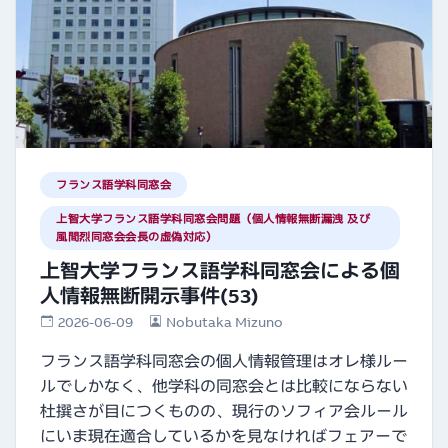
フランス語学科同窓会
上智大学フランス語学科同窓会問題（個人情報無断漏洩 及び
風間烈同窓会会長の虚偽対応）
上智大学フランス語学科同窓会による個
人情報無断開示事件(53)
2026-06-09
Nobutaka Mizuno
フランス語学科同窓会の個人情報管理はオレ様ルー
ルでしかなく、他学科の同窓会とは比較にならない
杜撰さが目につくものの、現行のソフィア会ルール
にいま現在適合しているかを見なければフェアーで