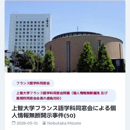
フランス語学科同窓会
上智大学フランス語学科同窓会問題（個人情報無断漏洩 及び
風間烈同窓会会長の虚偽対応）
上智大学フランス語学科同窓会による個
人情報無断開示事件(50)
2026-05-31
Nobutaka Mizuno