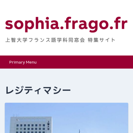
Skip
to
content
上智大学フランス語学
特集サイト
Primary Menu
科同窓会
レジティマシー