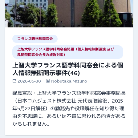
フランス語学科同窓会
上智大学フランス語学科同窓会問題（個人情報無断漏洩 及び
風間烈同窓会会長の虚偽対応）
上智大学フランス語学科同窓会による個
人情報無断開示事件(46)
2026-05-30
Nobutaka Mizuno
鍋島宣総・上智大学フランス語学科同窓会事務局長
（日本コムジェスト株式会社 元代表取締役、2015
年5月22日解任）の勤務先や役職解任を知り得た理
由を不思議に、あるいは不審に思われる向きがある
かもしれません。