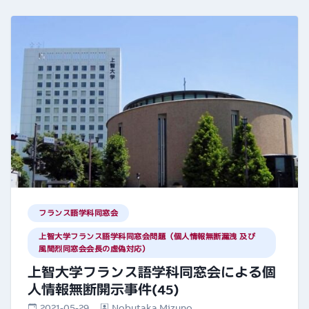
フランス語学科同窓会
上智大学フランス語学科同窓会問題（個人情報無断漏洩 及び
風間烈同窓会会長の虚偽対応）
上智大学フランス語学科同窓会による個
人情報無断開示事件(45)
2021-05-29
Nobutaka Mizuno