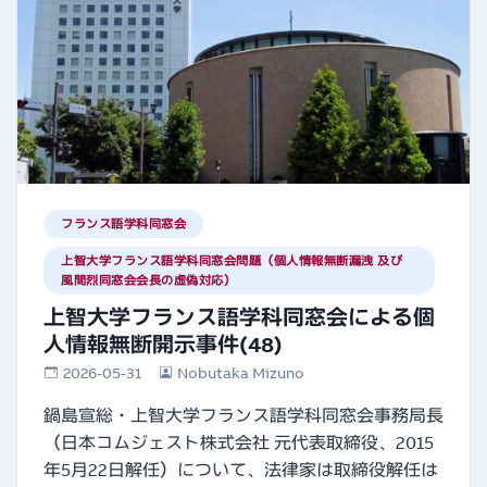
フランス語学科同窓会
上智大学フランス語学科同窓会問題（個人情報無断漏洩 及び
風間烈同窓会会長の虚偽対応）
上智大学フランス語学科同窓会による個
人情報無断開示事件(48)
2026-05-31
Nobutaka Mizuno
鍋島宣総・上智大学フランス語学科同窓会事務局長
（日本コムジェスト株式会社 元代表取締役、2015
年5月22日解任）について、法律家は取締役解任は