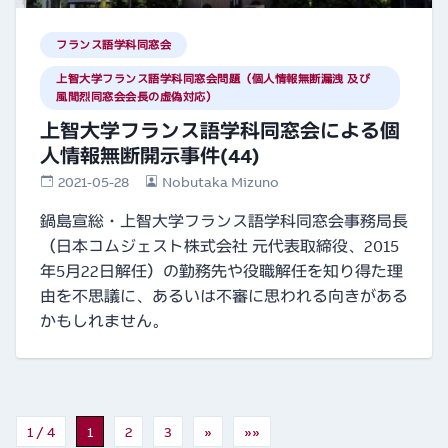
フランス語学科同窓会
上智大学フランス語学科同窓会問題（個人情報無断漏洩 及び
風間烈同窓会会長の虚偽対応）
上智大学フランス語学科同窓会による個
人情報無断開示事件(44)
2021-05-28
Nobutaka Mizuno
鍋島宣総・上智大学フランス語学科同窓会事務局長
（日本コムジェスト株式会社 元代表取締役、2015
年5月22日解任）の勤務先や役職解任を知り得た理
由を不思議に、あるいは不審に思われる向きがある
かもしれません。
1 / 4
1
2
3
»
»»