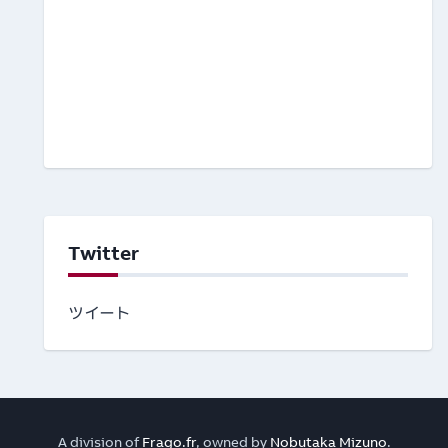
Twitter
ツイート
A division of
Frago.fr
, owned by
Nobutaka Mizuno
.