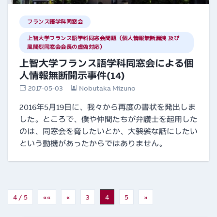
フランス語学科同窓会
上智大学フランス語学科同窓会問題（個人情報無断漏洩 及び
風間烈同窓会会長の虚偽対応）
上智大学フランス語学科同窓会による個
人情報無断開示事件(14)
2017-05-03
Nobutaka Mizuno
2016年5月19日に、我々から再度の書状を発出しま
した。ところで、僕や仲間たちが弁護士を起用した
のは、同窓会を脅したいとか、大袈裟な話にしたい
という動機があったからではありません。
4 / 5
««
«
3
4
5
»