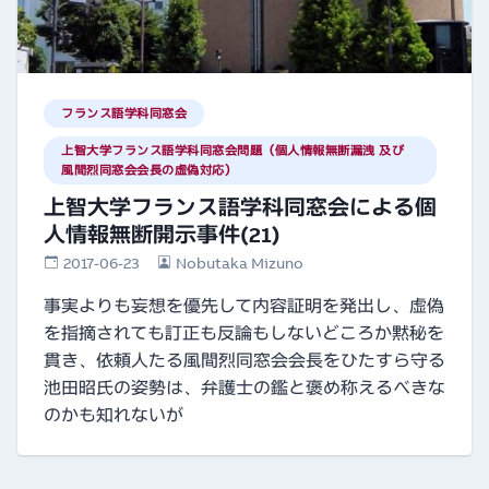
フランス語学科同窓会
上智大学フランス語学科同窓会問題（個人情報無断漏洩 及び
風間烈同窓会会長の虚偽対応）
上智大学フランス語学科同窓会による個
人情報無断開示事件(21)
2017-06-23
Nobutaka Mizuno
事実よりも妄想を優先して内容証明を発出し、虚偽
を指摘されても訂正も反論もしないどころか黙秘を
貫き、依頼人たる風間烈同窓会会長をひたすら守る
池田昭氏の姿勢は、弁護士の鑑と褒め称えるべきな
のかも知れないが