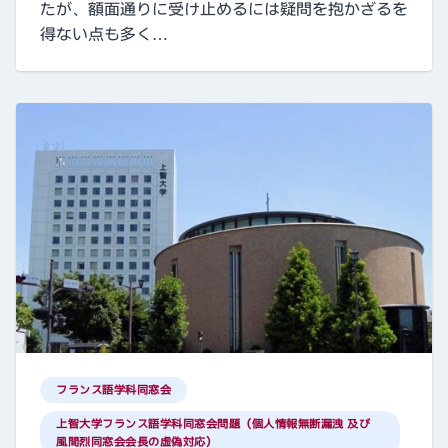
たが、額面通りに受け止めるには疑問を抱かざるを
得ない点も多く…
フランス語学科同窓会
上智大学フランス語学科同窓会問題（個人情報無断漏洩 及び
風間烈同窓会会長の虚偽対応）