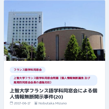
フランス語学科同窓会
上智大学フランス語学科同窓会問題（個人情報無断漏洩 及び
風間烈同窓会会長の虚偽対応）
上智大学フランス語学科同窓会による個
人情報無断開示事件(20)
2017-06-17
Nobutaka Mizuno