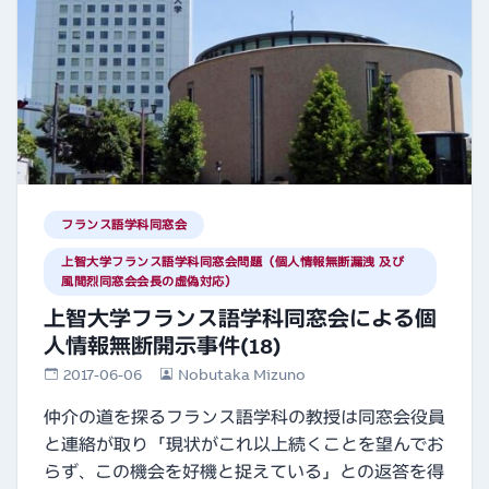
フランス語学科同窓会
上智大学フランス語学科同窓会問題（個人情報無断漏洩 及び
風間烈同窓会会長の虚偽対応）
上智大学フランス語学科同窓会による個
人情報無断開示事件(18)
2017-06-06
Nobutaka Mizuno
仲介の道を探るフランス語学科の教授は同窓会役員
と連絡が取り「現状がこれ以上続くことを望んでお
らず、この機会を好機と捉えている」との返答を得