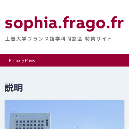
Skip
to
content
上智大学フランス語学
特集サイト
Primary Menu
科同窓会
説明