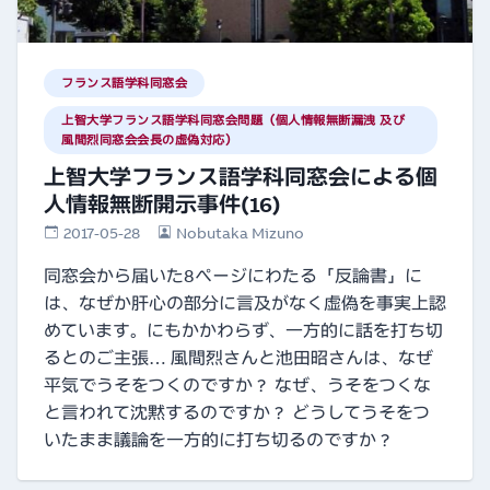
フランス語学科同窓会
上智大学フランス語学科同窓会問題（個人情報無断漏洩 及び
風間烈同窓会会長の虚偽対応）
上智大学フランス語学科同窓会による個
人情報無断開示事件(16)
2017-05-28
Nobutaka Mizuno
同窓会から届いた8ページにわたる「反論書」に
は、なぜか肝心の部分に言及がなく虚偽を事実上認
めています。にもかかわらず、一方的に話を打ち切
るとのご主張… 風間烈さんと池田昭さんは、なぜ
平気でうそをつくのですか？ なぜ、うそをつくな
と言われて沈黙するのですか？ どうしてうそをつ
いたまま議論を一方的に打ち切るのですか？