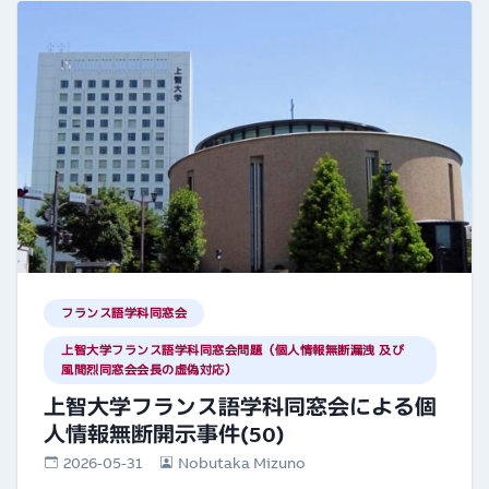
フランス語学科同窓会
上智大学フランス語学科同窓会問題（個人情報無断漏洩 及び
風間烈同窓会会長の虚偽対応）
上智大学フランス語学科同窓会による個
人情報無断開示事件(50)
2026-05-31
Nobutaka Mizuno