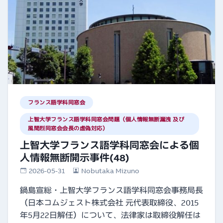
フランス語学科同窓会
上智大学フランス語学科同窓会問題（個人情報無断漏洩 及び
風間烈同窓会会長の虚偽対応）
上智大学フランス語学科同窓会による個
人情報無断開示事件(48)
2026-05-31
Nobutaka Mizuno
鍋島宣総・上智大学フランス語学科同窓会事務局長
（日本コムジェスト株式会社 元代表取締役、2015
年5月22日解任）について、法律家は取締役解任は