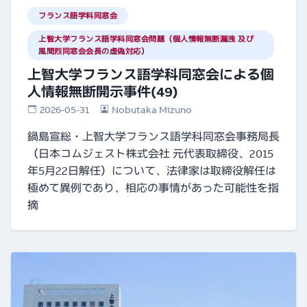
フランス語学科同窓会
上智大学フランス語学科同窓会問題（個人情報無断漏洩 及び
風間烈同窓会会長の虚偽対応）
上智大学フランス語学科同窓会による個
人情報無断開示事件(49)
2026-05-31
Nobutaka Mizuno
鍋島宣総・上智大学フランス語学科同窓会事務局長
（日本コムジェスト株式会社 元代表取締役、2015
年5月22日解任）について、法律家は取締役解任は
極めて異例であり、相応の事情があった可能性を指
摘