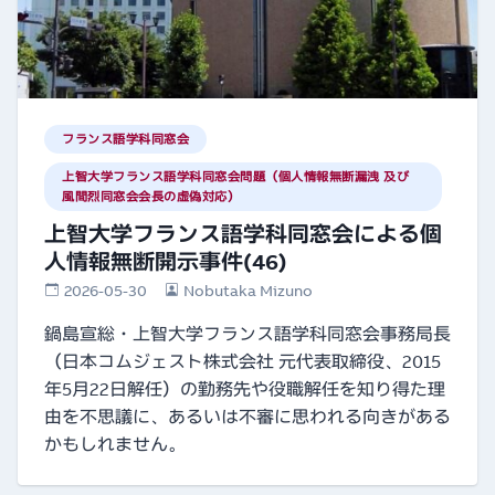
フランス語学科同窓会
上智大学フランス語学科同窓会問題（個人情報無断漏洩 及び
風間烈同窓会会長の虚偽対応）
上智大学フランス語学科同窓会による個
人情報無断開示事件(46)
2026-05-30
Nobutaka Mizuno
鍋島宣総・上智大学フランス語学科同窓会事務局長
（日本コムジェスト株式会社 元代表取締役、2015
年5月22日解任）の勤務先や役職解任を知り得た理
由を不思議に、あるいは不審に思われる向きがある
かもしれません。