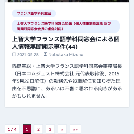
フランス語学科同窓会
上智大学フランス語学科同窓会問題（個人情報無断漏洩 及び
風間烈同窓会会長の虚偽対応）
上智大学フランス語学科同窓会による個
人情報無断開示事件(44)
2021-05-28
Nobutaka Mizuno
鍋島宣総・上智大学フランス語学科同窓会事務局長
（日本コムジェスト株式会社 元代表取締役、2015
年5月22日解任）の勤務先や役職解任を知り得た理
由を不思議に、あるいは不審に思われる向きがある
かもしれません。
1 / 4
1
2
3
»
»»