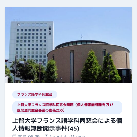
フランス語学科同窓会
上智大学フランス語学科同窓会問題（個人情報無断漏洩 及び
風間烈同窓会会長の虚偽対応）
上智大学フランス語学科同窓会による個
人情報無断開示事件(45)
2021-05-29
Nobutaka Mizuno