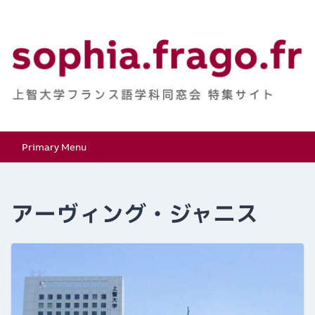
Skip
to
content
上智大学フランス語学
特集サイト
Primary Menu
科同窓会
アーヴィング・ジャニス