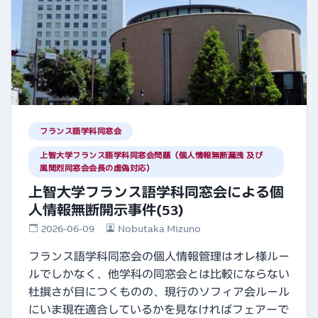
フランス語学科同窓会
上智大学フランス語学科同窓会問題（個人情報無断漏洩 及び
風間烈同窓会会長の虚偽対応）
上智大学フランス語学科同窓会による個
人情報無断開示事件(53)
2026-06-09
Nobutaka Mizuno
フランス語学科同窓会の個人情報管理はオレ様ルー
ルでしかなく、他学科の同窓会とは比較にならない
杜撰さが目につくものの、現行のソフィア会ルール
にいま現在適合しているかを見なければフェアーで