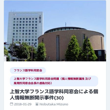
フランス語学科同窓会
上智大学フランス語学科同窓会問題（個人情報無断漏洩 及び
風間烈同窓会会長の虚偽対応）
上智大学フランス語学科同窓会による個
人情報無断開示事件(30)
2018-01-29
Nobutaka Mizuno