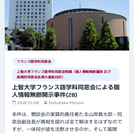
フランス語学科同窓会
上智大学フランス語学科同窓会問題（個人情報無断漏洩 及び
風間烈同窓会会長の虚偽対応）
上智大学フランス語学科同窓会による個
人情報無断開示事件(28)
2018-01-08
Nobutaka Mizuno
本件は、懇談会の実質的責任者たる山岸真太郎・同
窓会副会長が真相を語れば全て解決するはずなので
すが、一体何が彼を沈黙させるのか。そして風間