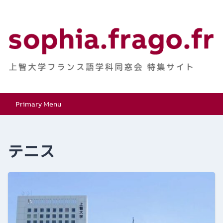
Skip
to
content
上智大学フランス語学
特集サイト
Primary Menu
科同窓会
テニス