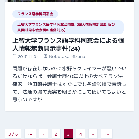
フランス語学科同窓会
上智大学フランス語学科同窓会問題（個人情報無断漏洩 及び
風間烈同窓会会長の虚偽対応）
上智大学フランス語学科同窓会による個
人情報無断開示事件(24)
2017-11-04
Nobutaka Mizuno
問題が存在しないのに水野らクレイマーが騒いでい
るだけならば、弁護士歴40年以上の大ベテラン法
律家・池田昭弁護士はすぐにでも名誉毀損で告訴し
て、法廷の場で真実を明らかにして頂いてもよいと
思うのですが……
3 / 6
««
«
2
3
4
»
»»