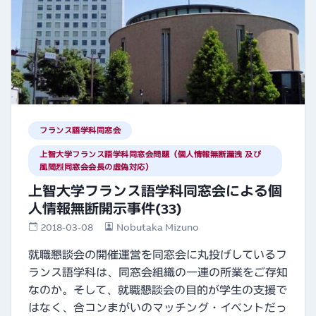
フランス語学科同窓会
上智大学フランス語学科同窓会問題（個人情報無断漏洩 及び
風間烈同窓会会長の虚偽対応）
上智大学フランス語学科同窓会による個
人情報無断開示事件(33)
2018-03-08
Nobutaka Mizuno
就職懇談会の開催運営を同窓会に丸投げしているフ
ランス語学科は、同窓会組織の一連の所業をご存知
なのか。そして、就職懇談会の目的が学生の支援で
はなく、合コンまがいのマッチング・イベントだっ