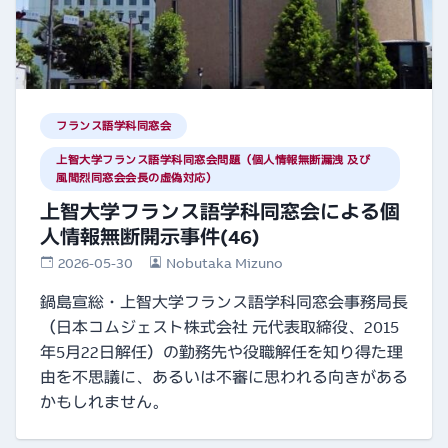
フランス語学科同窓会
上智大学フランス語学科同窓会問題（個人情報無断漏洩 及び
風間烈同窓会会長の虚偽対応）
上智大学フランス語学科同窓会による個
人情報無断開示事件(46)
2026-05-30
Nobutaka Mizuno
鍋島宣総・上智大学フランス語学科同窓会事務局長
（日本コムジェスト株式会社 元代表取締役、2015
年5月22日解任）の勤務先や役職解任を知り得た理
由を不思議に、あるいは不審に思われる向きがある
かもしれません。