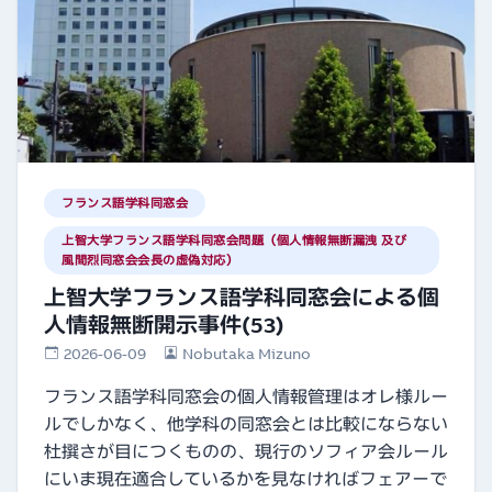
フランス語学科同窓会
上智大学フランス語学科同窓会問題（個人情報無断漏洩 及び
風間烈同窓会会長の虚偽対応）
上智大学フランス語学科同窓会による個
人情報無断開示事件(53)
2026-06-09
Nobutaka Mizuno
フランス語学科同窓会の個人情報管理はオレ様ルー
ルでしかなく、他学科の同窓会とは比較にならない
杜撰さが目につくものの、現行のソフィア会ルール
にいま現在適合しているかを見なければフェアーで