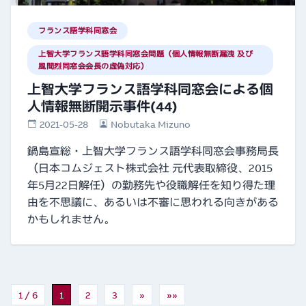
フランス語学科同窓会
上智大学フランス語学科同窓会問題（個人情報無断漏洩 及び
風間烈同窓会会長の虚偽対応）
上智大学フランス語学科同窓会による個
人情報無断開示事件(44)
2021-05-28
Nobutaka Mizuno
鍋島宣総・上智大学フランス語学科同窓会事務局長
（日本コムジェスト株式会社 元代表取締役、2015
年5月22日解任）の勤務先や役職解任を知り得た理
由を不思議に、あるいは不審に思われる向きがある
かもしれません。
1 / 6
1
2
3
»
»»