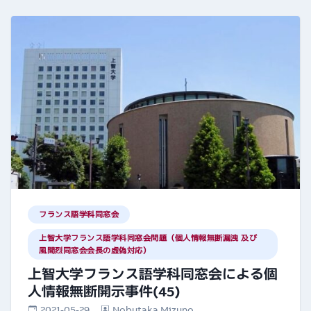
フランス語学科同窓会
上智大学フランス語学科同窓会問題（個人情報無断漏洩 及び
風間烈同窓会会長の虚偽対応）
上智大学フランス語学科同窓会による個
人情報無断開示事件(45)
2021-05-29
Nobutaka Mizuno