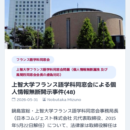
フランス語学科同窓会
上智大学フランス語学科同窓会問題（個人情報無断漏洩 及び
風間烈同窓会会長の虚偽対応）
上智大学フランス語学科同窓会による個
人情報無断開示事件(48)
2026-05-31
Nobutaka Mizuno
鍋島宣総・上智大学フランス語学科同窓会事務局長
（日本コムジェスト株式会社 元代表取締役、2015
年5月22日解任）について、法律家は取締役解任は