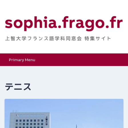
Skip
to
content
上智大学フランス語学
特集サイト
Primary Menu
科同窓会
テニス