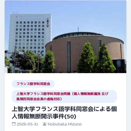
フランス語学科同窓会
上智大学フランス語学科同窓会問題（個人情報無断漏洩 及び
風間烈同窓会会長の虚偽対応）
上智大学フランス語学科同窓会による個
人情報無断開示事件(50)
2026-05-31
Nobutaka Mizuno