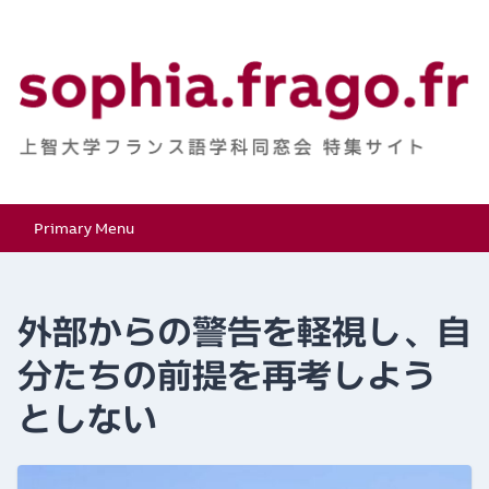
Skip
to
content
上智大学フランス語学
特集サイト
Primary Menu
科同窓会
外部からの警告を軽視し、自
分たちの前提を再考しよう
としない