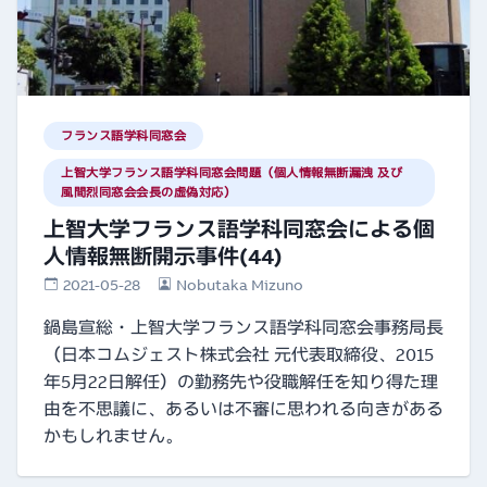
フランス語学科同窓会
上智大学フランス語学科同窓会問題（個人情報無断漏洩 及び
風間烈同窓会会長の虚偽対応）
上智大学フランス語学科同窓会による個
人情報無断開示事件(44)
2021-05-28
Nobutaka Mizuno
鍋島宣総・上智大学フランス語学科同窓会事務局長
（日本コムジェスト株式会社 元代表取締役、2015
年5月22日解任）の勤務先や役職解任を知り得た理
由を不思議に、あるいは不審に思われる向きがある
かもしれません。