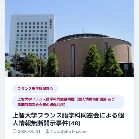
フランス語学科同窓会
上智大学フランス語学科同窓会問題（個人情報無断漏洩 及び
風間烈同窓会会長の虚偽対応）
上智大学フランス語学科同窓会による個
人情報無断開示事件(48)
2026-05-31
Nobutaka Mizuno