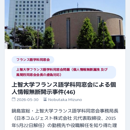
フランス語学科同窓会
上智大学フランス語学科同窓会問題（個人情報無断漏洩 及び
風間烈同窓会会長の虚偽対応）
上智大学フランス語学科同窓会による個
人情報無断開示事件(46)
2026-05-30
Nobutaka Mizuno
鍋島宣総・上智大学フランス語学科同窓会事務局長
（日本コムジェスト株式会社 元代表取締役、2015
年5月22日解任）の勤務先や役職解任を知り得た理