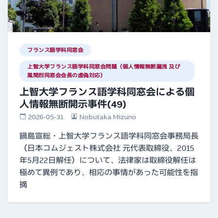
フランス語学科同窓会
上智大学フランス語学科同窓会問題（個人情報無断漏洩 及び
風間烈同窓会会長の虚偽対応）
上智大学フランス語学科同窓会による個
人情報無断開示事件(49)
2026-05-31
Nobutaka Mizuno
鍋島宣総・上智大学フランス語学科同窓会事務局長
（日本コムジェスト株式会社 元代表取締役、2015
年5月22日解任）について、法律家は取締役解任は
極めて異例であり、相応の事情があった可能性を指
摘