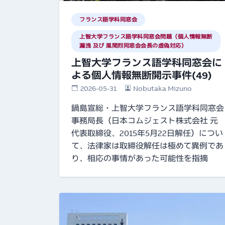
フランス語学科同窓会
上智大学フランス語学科同窓会問題（個人情報無断
漏洩 及び 風間烈同窓会会長の虚偽対応）
上智大学フランス語学科同窓会に
よる個人情報無断開示事件(49)
2026-05-31
Nobutaka Mizuno
鍋島宣総・上智大学フランス語学科同窓会
事務局長（日本コムジェスト株式会社 元
代表取締役、2015年5月22日解任）につい
て、法律家は取締役解任は極めて異例であ
り、相応の事情があった可能性を指摘