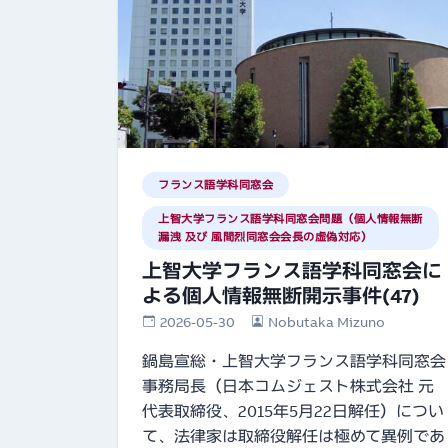
フランス語学科同窓会
上智大学フランス語学科同窓会問題（個人情報無断
漏洩 及び 風間烈同窓会会長の虚偽対応）
上智大学フランス語学科同窓会に
よる個人情報無断開示事件(47)
2026-05-30
Nobutaka Mizuno
鍋島宣総・上智大学フランス語学科同窓会
事務局長（日本コムジェスト株式会社 元
代表取締役、2015年5月22日解任）につい
て、法律家は取締役解任は極めて異例であ