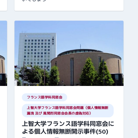
フランス語学科同窓会
上智大学フランス語学科同窓会問題（個人情報無断
漏洩 及び 風間烈同窓会会長の虚偽対応）
上智大学フランス語学科同窓会に
よる個人情報無断開示事件(50)