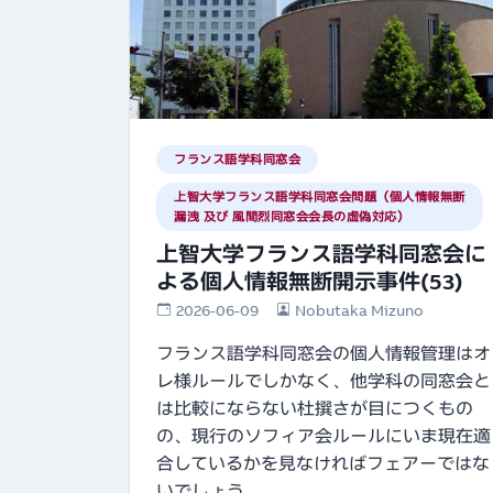
フランス語学科同窓会
上智大学フランス語学科同窓会問題（個人情報無断
漏洩 及び 風間烈同窓会会長の虚偽対応）
上智大学フランス語学科同窓会に
よる個人情報無断開示事件(53)
2026-06-09
Nobutaka Mizuno
フランス語学科同窓会の個人情報管理はオ
レ様ルールでしかなく、他学科の同窓会と
は比較にならない杜撰さが目につくもの
の、現行のソフィア会ルールにいま現在適
合しているかを見なければフェアーではな
いでしょう