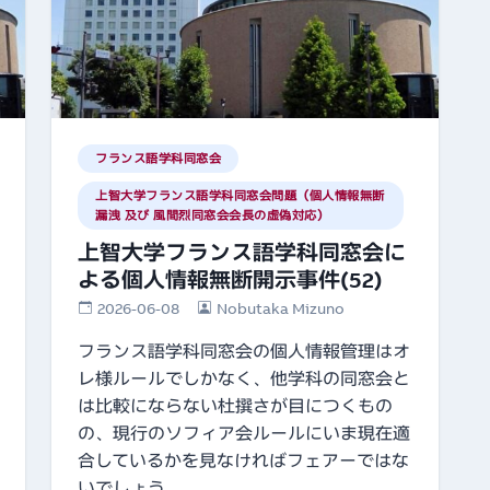
フランス語学科同窓会
上智大学フランス語学科同窓会問題（個人情報無断
漏洩 及び 風間烈同窓会会長の虚偽対応）
上智大学フランス語学科同窓会に
よる個人情報無断開示事件(52)
2026-06-08
Nobutaka Mizuno
フランス語学科同窓会の個人情報管理はオ
レ様ルールでしかなく、他学科の同窓会と
は比較にならない杜撰さが目につくもの
の、現行のソフィア会ルールにいま現在適
合しているかを見なければフェアーではな
いでしょう