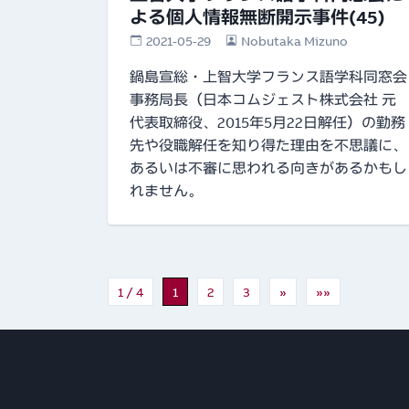
よる個人情報無断開示事件(45)
2021-05-29
Nobutaka Mizuno
鍋島宣総・上智大学フランス語学科同窓会
事務局長（日本コムジェスト株式会社 元
代表取締役、2015年5月22日解任）の勤務
先や役職解任を知り得た理由を不思議に、
あるいは不審に思われる向きがあるかもし
れません。
1 / 4
1
2
3
»
»»