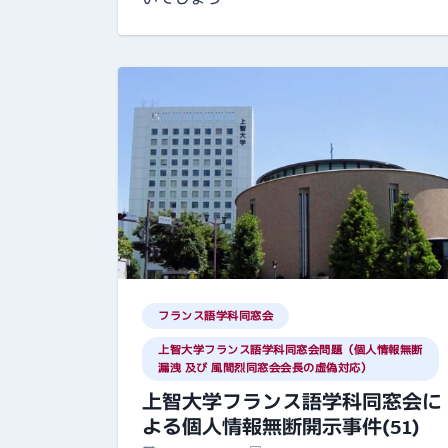
フランス語学科同窓会
上智大学フランス語学科同窓会問題（個人情報無断
漏洩 及び 風間烈同窓会会長の虚偽対応）
上智大学フランス語学科同窓会に
よる個人情報無断開示事件(51)