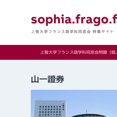
Skip
to
content
上智大学フランス
特集サイト
上智大学フランス語学科同窓会問題（個人
山一證券