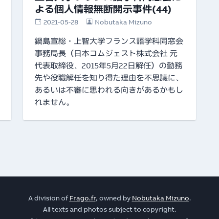
よる個人情報無断開示事件(44)
2021-05-28
Nobutaka Mizuno
鍋島宣総・上智大学フランス語学科同窓会
事務局長（日本コムジェスト株式会社 元
代表取締役、2015年5月22日解任）の勤務
先や役職解任を知り得た理由を不思議に、
あるいは不審に思われる向きがあるかもし
れません。
A division of
Frago.fr
, owned by
Nobutaka Mizuno
.
All texts and photos subject to copyright.