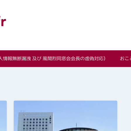
語学科同窓会
情報無断漏洩 及び 風間烈同窓会会長の虚偽対応）
おこ