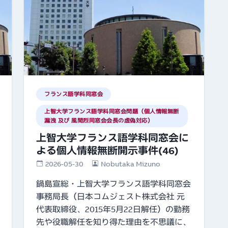
フランス語学科同窓会
上智大学フランス語学科同窓会問題（個人情報無断
漏洩 及び 風間烈同窓会会長の虚偽対応）
上智大学フランス語学科同窓会に
よる個人情報無断開示事件(46)
2026-05-30
Nobutaka Mizuno
鍋島宣総・上智大学フランス語学科同窓会
事務局長（日本コムジェスト株式会社 元
代表取締役、2015年5月22日解任）の勤務
先や役職解任を知り得た理由を不思議に、