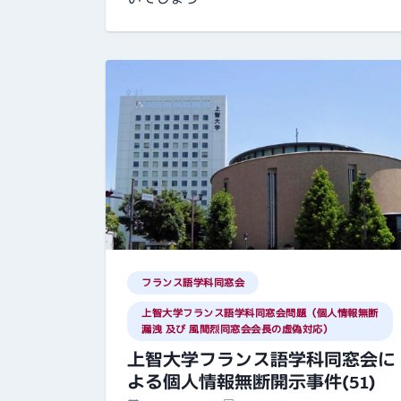
フランス語学科同窓会
上智大学フランス語学科同窓会問題（個人情報無断
漏洩 及び 風間烈同窓会会長の虚偽対応）
上智大学フランス語学科同窓会に
よる個人情報無断開示事件(51)