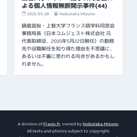
よる個人情報無断開示事件(44)
2021-05-28
Nobutaka Mizuno
鍋島宣総・上智大学フランス語学科同窓会
事務局長（日本コムジェスト株式会社 元
代表取締役、2015年5月22日解任）の勤務
先や役職解任を知り得た理由を不思議に、
あるいは不審に思われる向きがあるかもし
れません。
A division of
Frago.fr
, owned by
Nobutaka Mizuno
.
All texts and photos subject to copyright.