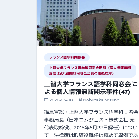
フランス語学科同窓会
上智大学フランス語学科同窓会問題（個人情報無断
漏洩 及び 風間烈同窓会会長の虚偽対応）
上智大学フランス語学科同窓会に
よる個人情報無断開示事件(47)
2026-05-30
Nobutaka Mizuno
鍋島宣総・上智大学フランス語学科同窓会
事務局長（日本コムジェスト株式会社 元
代表取締役、2015年5月22日解任）につい
て、法律家は取締役解任は極めて異例であ