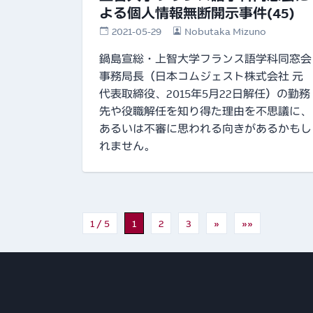
よる個人情報無断開示事件(45)
2021-05-29
Nobutaka Mizuno
鍋島宣総・上智大学フランス語学科同窓会
事務局長（日本コムジェスト株式会社 元
代表取締役、2015年5月22日解任）の勤務
先や役職解任を知り得た理由を不思議に、
あるいは不審に思われる向きがあるかもし
れません。
1 / 5
1
2
3
»
»»