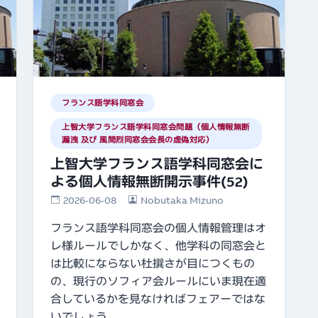
フランス語学科同窓会
上智大学フランス語学科同窓会問題（個人情報無断
漏洩 及び 風間烈同窓会会長の虚偽対応）
上智大学フランス語学科同窓会に
よる個人情報無断開示事件(52)
2026-06-08
Nobutaka Mizuno
フランス語学科同窓会の個人情報管理はオ
レ様ルールでしかなく、他学科の同窓会と
は比較にならない杜撰さが目につくもの
の、現行のソフィア会ルールにいま現在適
合しているかを見なければフェアーではな
いでしょう