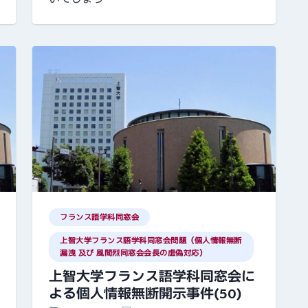
フランス語学科同窓会
上智大学フランス語学科同窓会問題（個人情報無断
漏洩 及び 風間烈同窓会会長の虚偽対応）
上智大学フランス語学科同窓会に
よる個人情報無断開示事件(50)