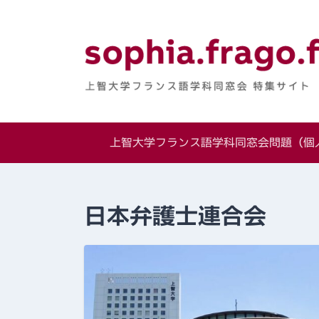
Skip
to
content
上智大学フランス
特集サイト
上智大学フランス語学科同窓会問題（個人
日本弁護士連合会