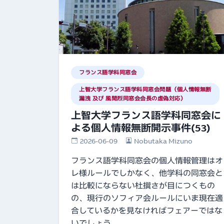
フランス語学科同窓会
上智大学フランス語学科同窓会問題（個人情報無断
漏洩 及び 風間烈同窓会会長の虚偽対応）
上智大学フランス語学科同窓会に
よる個人情報無断開示事件(53)
2026-06-09
Nobutaka Mizuno
フランス語学科同窓会の個人情報管理はオ
レ様ルールでしかなく、他学科の同窓会と
は比較にならない杜撰さが目につくもの
の、現行のソフィア会ルールにいま現在適
合しているかを見なければフェアーではな
いでしょう