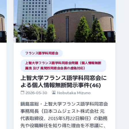
フランス語学科同窓会
上智大学フランス語学科同窓会問題（個人情報無断
漏洩 及び 風間烈同窓会会長の虚偽対応）
上智大学フランス語学科同窓会に
よる個人情報無断開示事件(46)
2026-05-30
Nobutaka Mizuno
鍋島宣総・上智大学フランス語学科同窓会
事務局長（日本コムジェスト株式会社 元
代表取締役、2015年5月22日解任）の勤務
先や役職解任を知り得た理由を不思議に、