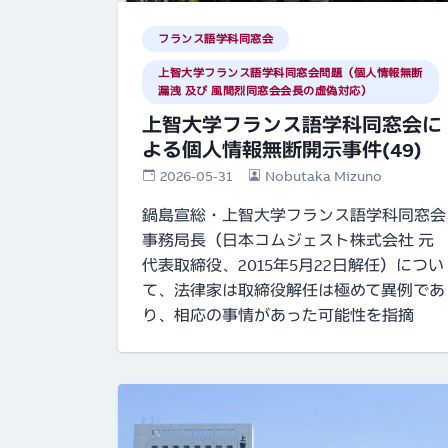
フランス語学科同窓会
上智大学フランス語学科同窓会問題（個人情報無断
漏洩 及び 風間烈同窓会会長の虚偽対応）
上智大学フランス語学科同窓会に
よる個人情報無断開示事件(49)
2026-05-31
Nobutaka Mizuno
鍋島宣総・上智大学フランス語学科同窓会
事務局長（日本コムジェスト株式会社 元
代表取締役、2015年5月22日解任）につい
て、法律家は取締役解任は極めて異例であ
り、相応の事情があった可能性を指摘