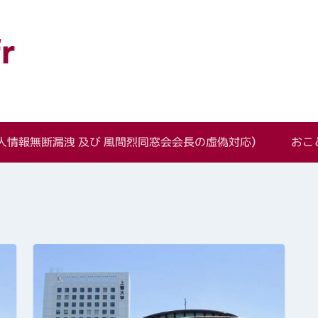
語学科同窓会
情報無断漏洩 及び 風間烈同窓会会長の虚偽対応）
おこ