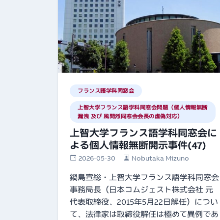
フランス語学科同窓会
上智大学フランス語学科同窓会問題（個人情報無断
漏洩 及び 風間烈同窓会会長の虚偽対応）
上智大学フランス語学科同窓会に
よる個人情報無断開示事件(47)
2026-05-30
Nobutaka Mizuno
鍋島宣総・上智大学フランス語学科同窓会
事務局長（日本コムジェスト株式会社 元
代表取締役、2015年5月22日解任）につい
て、法律家は取締役解任は極めて異例であ