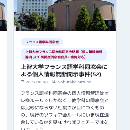
フランス語学科同窓会
上智大学フランス語学科同窓会問題（個人情報無断
漏洩 及び 風間烈同窓会会長の虚偽対応）
上智大学フランス語学科同窓会に
よる個人情報無断開示事件(52)
2026-06-08
Nobutaka Mizuno
フランス語学科同窓会の個人情報管理はオ
レ様ルールでしかなく、他学科の同窓会と
は比較にならない杜撰さが目につくもの
の、現行のソフィア会ルールにいま現在適
合しているかを見なければフェアーではな
いでしょう