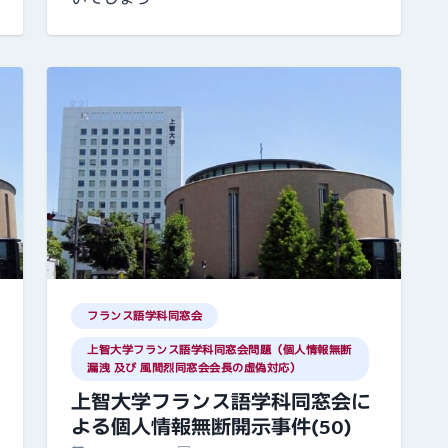
フランス語学科同窓会
上智大学フランス語学科同窓会問題（個人情報無断
漏洩 及び 風間烈同窓会会長の虚偽対応）
上智大学フランス語学科同窓会に
よる個人情報無断開示事件(50)