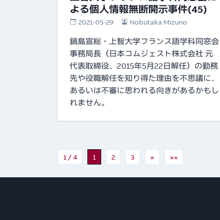
よる個人情報無断開示事件(45)
2021-05-29
Nobutaka Mizuno
鍋島宣総・上智大学フランス語学科同窓会
事務局長（日本コムジェスト株式会社 元
代表取締役、2015年5月22日解任）の勤務
先や役職解任を知り得た理由を不思議に、
あるいは不審に思われる向きがあるかもし
れません。
1 / 4
1
2
3
»
»»