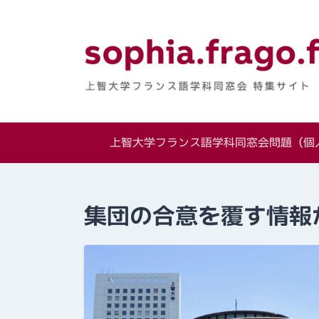
Skip
to
content
上智大学フランス
特集サイト
上智大学フランス語学科同窓会問題（個人
集団の合意を覆す情報