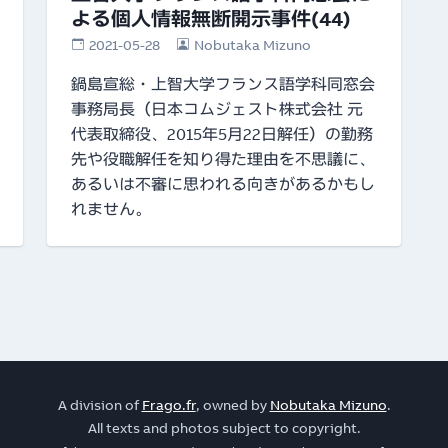
よる個人情報無断開示事件(44)
2021-05-28
Nobutaka Mizuno
鍋島宣総・上智大学フランス語学科同窓会
事務局長（日本コムジェスト株式会社 元
代表取締役、2015年5月22日解任）の勤務
先や役職解任を知り得た理由を不思議に、
あるいは不審に思われる向きがあるかもし
れません。
A division of
Frago.fr
, owned by
Nobutaka Mizuno
.
All texts and photos subject to copyright.