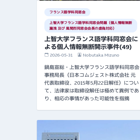
フランス語学科同窓会
上智大学フランス語学科同窓会問題（個人情報無断
漏洩 及び 風間烈同窓会会長の虚偽対応）
上智大学フランス語学科同窓会に
よる個人情報無断開示事件(49)
2026-05-31
Nobutaka Mizuno
鍋島宣総・上智大学フランス語学科同窓会
事務局長（日本コムジェスト株式会社 元
代表取締役、2015年5月22日解任）につい
て、法律家は取締役解任は極めて異例であ
り、相応の事情があった可能性を指摘