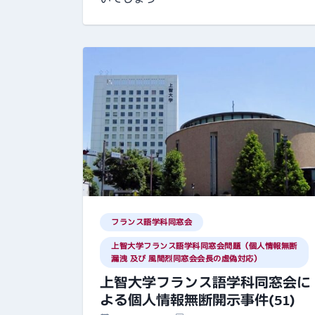
フランス語学科同窓会
上智大学フランス語学科同窓会問題（個人情報無断
漏洩 及び 風間烈同窓会会長の虚偽対応）
上智大学フランス語学科同窓会に
よる個人情報無断開示事件(51)