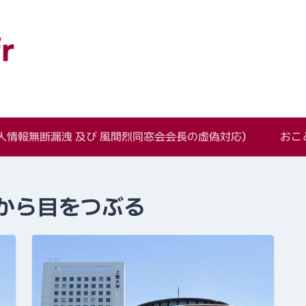
語学科同窓会
情報無断漏洩 及び 風間烈同窓会会長の虚偽対応）
おこ
から目をつぶる