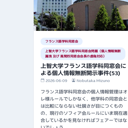
フランス語学科同窓会
上智大学フランス語学科同窓会問題（個人情報無断
漏洩 及び 風間烈同窓会会長の虚偽対応）
上智大学フランス語学科同窓会に
よる個人情報無断開示事件(53)
2026-06-09
Nobutaka Mizuno
フランス語学科同窓会の個人情報管理はオ
レ様ルールでしかなく、他学科の同窓会と
は比較にならない杜撰さが目につくもの
の、現行のソフィア会ルールにいま現在適
合しているかを見なければフェアーではな
いでしょう