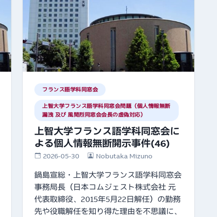
フランス語学科同窓会
上智大学フランス語学科同窓会問題（個人情報無断
漏洩 及び 風間烈同窓会会長の虚偽対応）
上智大学フランス語学科同窓会に
よる個人情報無断開示事件(46)
2026-05-30
Nobutaka Mizuno
鍋島宣総・上智大学フランス語学科同窓会
事務局長（日本コムジェスト株式会社 元
代表取締役、2015年5月22日解任）の勤務
先や役職解任を知り得た理由を不思議に、